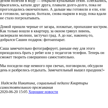
делом полезли в воду — открыли купальный сезон. Плескались,
брызгались, катали друг друга, плавали долго-долго, пока не
проголодались окончательно. А дальше мы готовили и ели, ели
и готовили, загорали, болтали, снова ныряли в воду, пока вдали
не стало погрохатывать.
Домой пришли черные от загара, лохматые, пропахшие костром.
Как только вошли в квартиру, за окном грянул ливень,
засверкали молнии, застучал град. А до нас, наконец-то,
добрался Сашин подарок: фотоаппарат.
Саша замечательно фотографирует, раньше ему для этого
приходилось брать у ребят или у педагогов телефон. Теперь он
сможет творить совершенно самостоятельно.
Мы посидели еще немного при свечах, поговорили, обсудили
день и разбрелись отдыхать. Замечательный вышел праздник!»
Надежда Никитина, социальный педагог Квартиры
самостоятельного проживания
2020-06-20 15:05
Хорошие новости