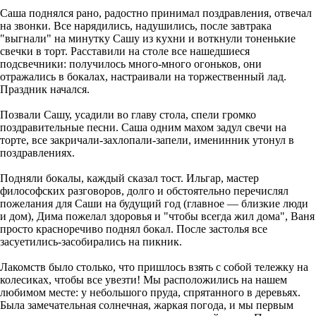
Саша поднялся рано, радостно принимал поздравления, отвечал
на звонки. Все нарядились, надушились, после завтрака
"выгнали" на минутку Сашу из кухни и воткнули тоненькие
свечки в торт. Расставили на столе все нашедшиеся
подсвечники: получилось много-много огоньков, они
отражались в бокалах, настраивали на торжественный лад.
Праздник начался.
Позвали Сашу, усадили во главу стола, спели громко
поздравительные песни. Саша одним махом задул свечи на
торте, все закричали-захлопали-запели, именинник утонул в
поздравлениях.
Подняли бокалы, каждый сказал тост. Ильгар, мастер
философских разговоров, долго и обстоятельно перечислял
пожелания для Саши на будущий год (главное — близкие люди
и дом), Дима пожелал здоровья и "чтобы всегда жил дома", Ваня
просто красноречиво поднял бокал. После застолья все
засуетились-засобирались на пикник.
Лакомств было столько, что пришлось взять с собой тележку на
колесиках, чтобы все увезти! Мы расположились на нашем
любимом месте: у небольшого пруда, спрятанного в деревьях.
Была замечательная солнечная, жаркая погода, и мы первым