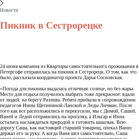
Новости
Пикник в Сестрорецке
24 июня компания из Квартиры самостоятельного проживания в
Петергофе отправилась на пикник в Сестрорецк. О том, как это
было, рассказала координатор проекта Дарья Сосновская.
«Погода для пикника выдалась отличная: солнце, но без жары.
Место для отдыха получилось выбрать тоже прекрасное: вдали
от людей, на берегу Разлива. Ребята прибыли в сопровождении
педагогов Инны Щетининой-Ланской и Леды Личман. После
того как все расположились и перекусили, мы с Димой, Сашей,
Ваней и Ледой отправились на прогулку, а Ильгар и Инна
остались наслаждаться природой и готовить шашлык. Всю
дорогу Саша, как настоящий старший товарищ, опекал Ваню:
держал его за руку. А когда Ваня шел самостоятельно, Саша
стоял рядом, «на подхвате», и очень внимательно следил за