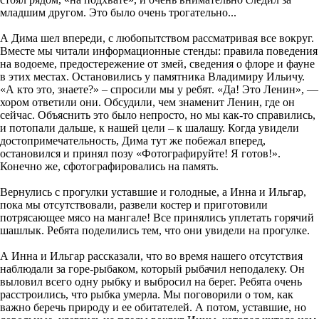
младшим другом. Это было очень трогательно...
А Дима шел впереди, с любопытством рассматривая все вокруг.
Вместе мы читали информационные стенды: правила поведения
на водоеме, предостережение от змей, сведения о флоре и фауне
в этих местах. Остановились у памятника Владимиру Ильичу.
«А кто это, знаете?» – спросили мы у ребят. «Да! Это Ленин», —
хором ответили они. Обсудили, чем знаменит Ленин, где он
сейчас. Объяснить это было непросто, но мы как-то справились,
и потопали дальше, к нашей цели – к шалашу. Когда увидели
достопримечательность, Дима тут же побежал вперед,
остановился и принял позу «Фотографируйте! Я готов!».
Конечно же, сфотографировались на память.
Вернулись с прогулки уставшие и голодные, а Инна и Ильгар,
пока мы отсутствовали, развели костер и приготовили
потрясающее мясо на мангале! Все принялись уплетать горячий
шашлык. Ребята поделились тем, что они увидели на прогулке.
А Инна и Ильгар рассказали, что во время нашего отсутствия
наблюдали за горе-рыбаком, который рыбачил неподалеку. Он
выловил всего одну рыбку и выбросил на берег. Ребята очень
расстроились, что рыбка умерла. Мы поговорили о том, как
важно беречь природу и ее обитателей. А потом, уставшие, но